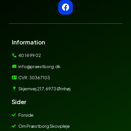
F
a
c
e
b
o
Information
o
k
40 14 99 02
info@praestborg.dk
CVR: 30367103
Skjernvej 217, 6973 Ørnhøj
Sider
Forside
Om Præstborg Skovpleje