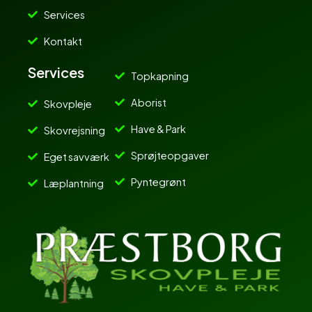
Services
Kontakt
Services
Topkapning
Aborist
Skovpleje
Have & Park
Skovrejsning
Sprøjteopgaver
Eget savværk
Pyntegrønt
Læplantning