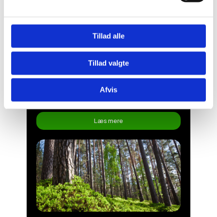
Tillad alle
Tillad valgte
Afvis
LÆ PLANTNING
Læs mere