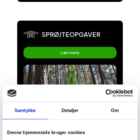
SPRØJTEOPGAVER
Læs mere
Samtykke
Detaljer
Om
SKOVREJSNING
Denne hjemmeside bruger cookies